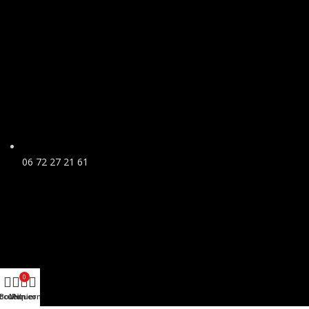
06 72 27 21 61
0
ccueil
Boutique
Mon compte
Panier