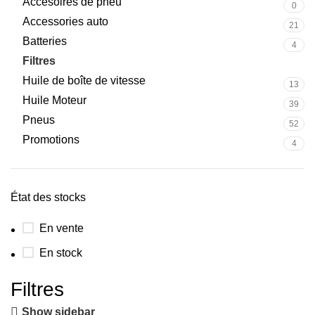
Accesoires de pneu
0
Accessories auto
21
Batteries
4
Filtres
43
Huile de boîte de vitesse
13
Huile Moteur
39
Pneus
52
Promotions
4
État des stocks
En vente
En stock
Filtres
Show sidebar