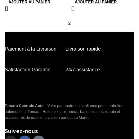
AJOUTER AU PANIER
AJOUTER AU PANIER
1
2
→
Paiement à la Livraison
Livraison rapide
Satisfaction Garantie
24/7 assistance
A
Temara Centrale Auto
– Votre partenaire de confiance pour l’entretien
automobile à Témara. Huiles moteur, pneus, batteries, pièces auto et
À 
accessoires de qualité. Livraison partout au Maroc.
Bo
Suivez-nous
Bl