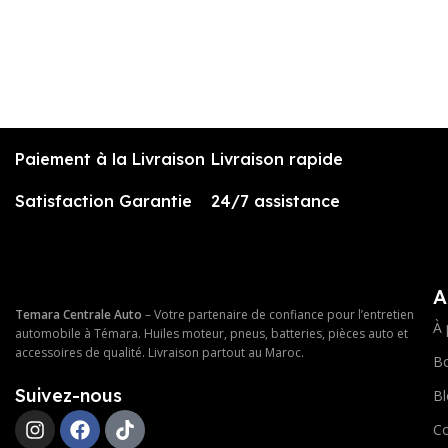
Filt
E
110
A
Paiement à la Livraison
Livraison rapide
Satisfaction Garantie
24/7 assistance
A
Temara Centrale Auto
– Votre partenaire de confiance pour l’entretien
À 
automobile à Témara. Huiles moteur, pneus, batteries, pièces auto et
accessoires de qualité. Livraison partout au Maroc.
Bo
Suivez-nous
Bl
Co