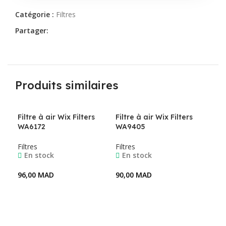
Catégorie :
Filtres
Partager:
Produits similaires
Filtre à air Wix Filters
Filtre à air Wix Filters
WA6172
WA9405
Filtres
Filtres
En stock
En stock
96,00
MAD
90,00
MAD
Ajouter Au Panier
Ajouter Au Panier
Fil
WA