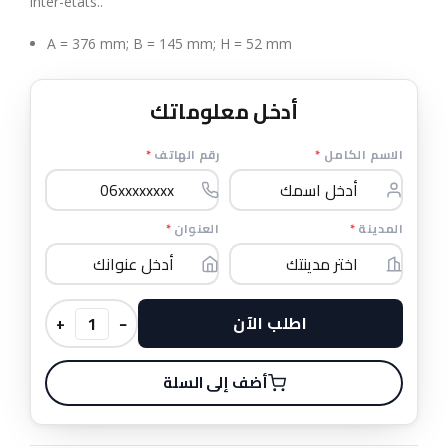
inter-états..
A = 376 mm; B = 145 mm; H = 52 mm
أدخل معلوماتك
*
رقم الهاتف
*
الاسم الكامل
*
العنوان
*
المدينة
اطلب الآن
+
−
أضف إلى السلة