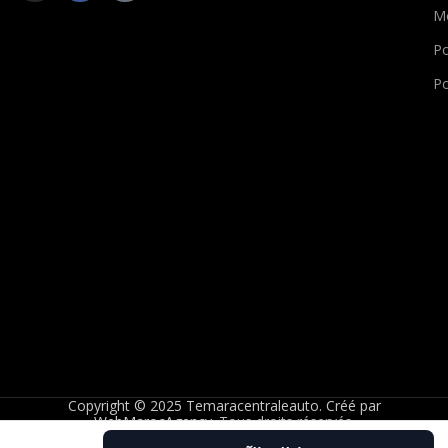
M
Po
Po
Copyright © 2025 Temaracentraleauto. Créé par
WebMarocAgency
. Tous droits réservés.
0