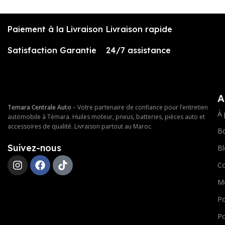
Paiement à la Livraison
Livraison rapide
Satisfaction Garantie
24/7 assistance
A
Temara Centrale Auto
– Votre partenaire de confiance pour l’entretien
À 
automobile à Témara. Huiles moteur, pneus, batteries, pièces auto et
accessoires de qualité. Livraison partout au Maroc.
Bo
Suivez-nous
Bl
Co
M
Po
Po