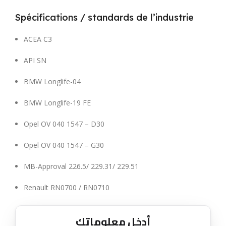
Spécifications / standards de l’industrie
ACEA C3
API SN
BMW Longlife-04
BMW Longlife-19 FE
Opel OV 040 1547 – D30
Opel OV 040 1547 – G30
MB-Approval 226.5/ 229.31/ 229.51
Renault RN0700 / RN0710
أدخل معلوماتك