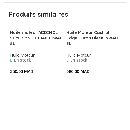
Produits similaires
Huile moteur ADDINOL
Huile Moteur Castrol
SEMI SYNTH 1040 10W40
Edge Turbo Diesel 5W40
5L
5L
Huile Moteur
Huile Moteur
En stock
En stock
350,00
MAD
580,00
MAD
Ajouter Au Panier
Ajouter Au Panier
HU
GT
5L
Hui
E
330
A