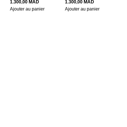
1.300,00
MAD
1.300,00
MAD
Pn
Ajouter au panier
Ajouter au panier
28
Pn
E
2.3
Ajo