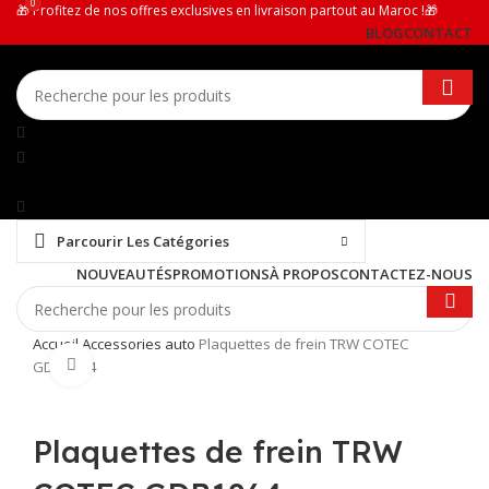
0
0
🎁 Profitez de nos offres exclusives en livraison partout au Maroc !🎁
BLOG
CONTACT
Parcourir Les Catégories
NOUVEAUTÉS
PROMOTIONS
À PROPOS
CONTACTEZ-NOUS
Accueil
Accessories auto
Plaquettes de frein TRW COTEC
Cliquez pour agrandir
GDB1864
Plaquettes de frein TRW