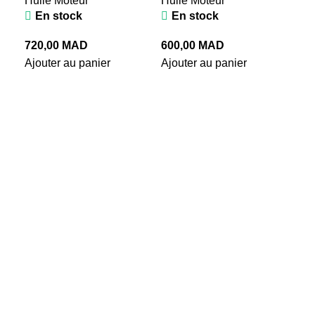
Huile Moteur
Huile Moteur
En stock
En stock
Hu
720,00
MAD
600,00
MAD
A
Ajouter au panier
Ajouter au panier
E
0W
Hui
E
78
Ajo