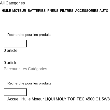
All Categories
HUILE MOTEUR
BATTERIES
PNEUS
FILTRES
ACCESSORIES AUTO
🎁 Profitez de nos offres exclusives en livraison partout au Maroc !🎁
Recherche
0
article
0
article
Parcourir Les Catégories
Recherche
Accueil
Huile Moteur
LIQUI MOLY TOP TEC 4500 C1 5W3