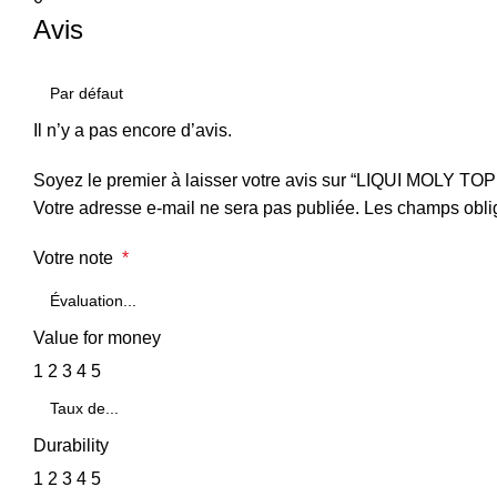
Avis
Il n’y a pas encore d’avis.
Soyez le premier à laisser votre avis sur “LIQUI MOLY T
Votre adresse e-mail ne sera pas publiée.
Les champs oblig
Votre note
*
Value for money
1
2
3
4
5
Durability
1
2
3
4
5