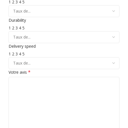
1
2
3
4
5
Durability
1
2
3
4
5
Delivery speed
1
2
3
4
5
*
Votre avis