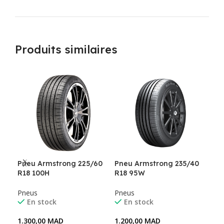
Produits similaires
Pneu Armstrong 225/60
Pneu Armstrong 235/40
Pne
R18 100H
R18 95W
R1
Pneus
Pneus
Pne
En stock
En stock
1.300,00
MAD
1.200,00
MAD
1.3