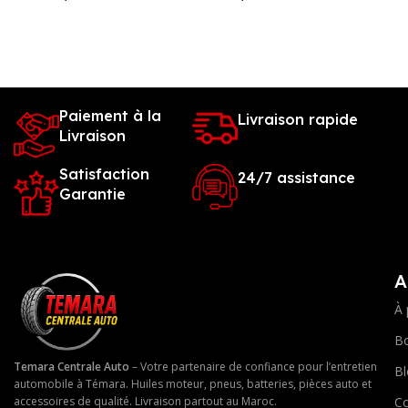
Ajouter Au Panier
Ajouter Au Panier
A
Paiement à la
Livraison rapide
Livraison
Satisfaction
24/7 assistance
Garantie
A
À 
Bo
Temara Centrale Auto
– Votre partenaire de confiance pour l’entretien
Bl
automobile à Témara. Huiles moteur, pneus, batteries, pièces auto et
Co
accessoires de qualité. Livraison partout au Maroc.