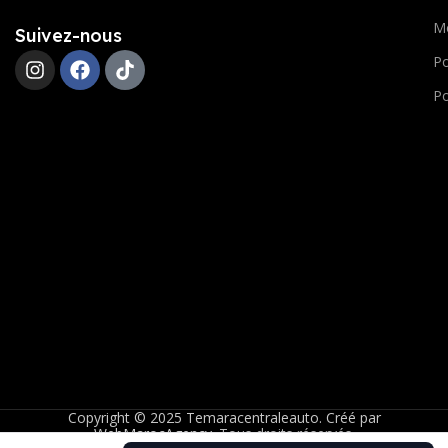
M
Suivez-nous
Po
Po
Copyright © 2025 Temaracentraleauto. Créé par
WebMarocAgency
. Tous droits réservés.