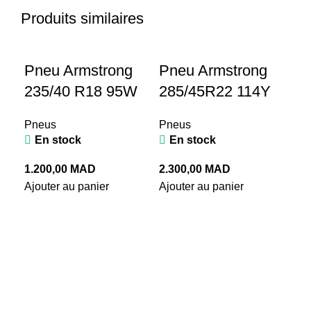
Produits similaires
Pneu Armstrong
Pneu Armstrong
235/40 R18 95W
285/45R22 114Y
Pneus
Pneus
En stock
En stock
1.200,00
MAD
2.300,00
MAD
P
Ajouter au panier
Ajouter au panier
A
24
11
T
Pn